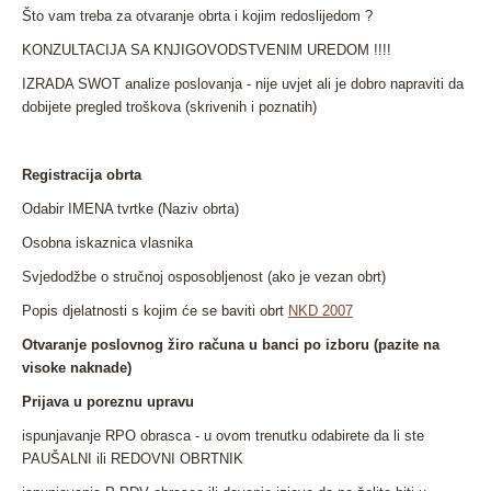
Što vam treba za otvaranje obrta i kojim redoslijedom ?
KONZULTACIJA SA KNJIGOVODSTVENIM UREDOM !!!!
IZRADA SWOT analize poslovanja - nije uvjet ali je dobro napraviti da
dobijete pregled troškova (skrivenih i poznatih)
Registracija obrta
Odabir IMENA tvrtke (Naziv obrta)
Osobna iskaznica vlasnika
Svjedodžbe o stručnoj osposobljenost (ako je vezan obrt)
Popis djelatnosti s kojim će se baviti obrt
NKD 2007
Otvaranje poslovnog žiro računa u banci po izboru (pazite na
visoke naknade)
Prijava u poreznu upravu
ispunjavanje RPO obrasca - u ovom trenutku odabirete da li ste
PAUŠALNI ili REDOVNI OBRTNIK