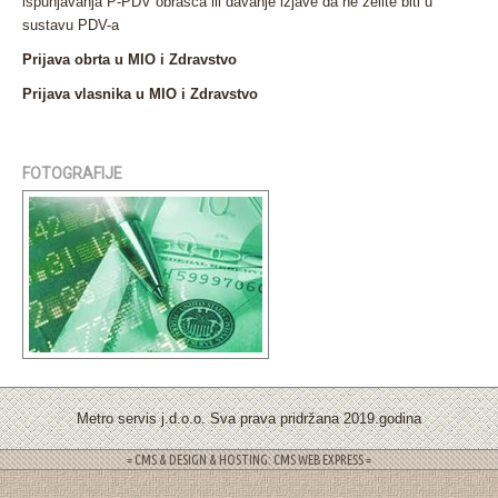
ispunjavanja P-PDV obrasca ili davanje izjave da ne želite biti u
sustavu PDV-a
Prijava obrta u MIO i Zdravstvo
Prijava vlasnika u MIO i Zdravstvo
FOTOGRAFIJE
Metro servis j.d.o.o. Sva prava pridržana 2019.godina
= CMS & DESIGN & HOSTING: CMS WEB EXPRESS =